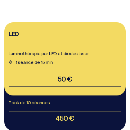
LED
Luminothérapie par LED et diodes laser
1 séance de 15 min
50 €
Pack de 10 séances
450 €