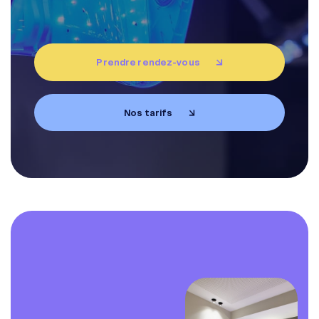
Diagnostic en ligne
Prendre rendez-vous
Tarifs
Nos tarifs
Prenez rendez-vous
EN
FR