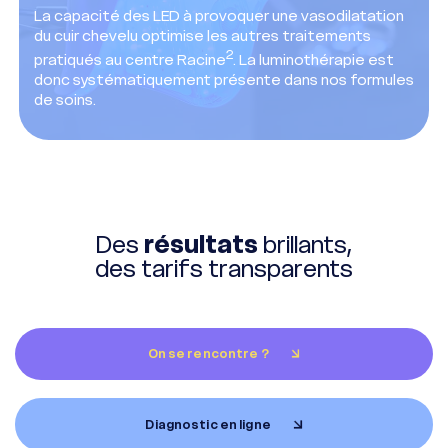
La capacité des LED à provoquer une vasodilatation
du cuir chevelu optimise les autres traitements
2
pratiqués au centre Racine
. La luminothérapie est
donc systématiquement présente dans nos formules
de soins.
Des
résultats
brillants,
des tarifs transparents
On se rencontre ?
Diagnostic en ligne