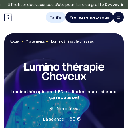
Profiter des vacances d’été pour faire sa greffe
Pr
Découvrir
Tarifs
Prenez rendez-vous
Avis et
Résultats
Accueil
Traitements
Luminothérapie cheveux
Greffe de
cheveux
Lumino thérapie
Greffe
Cheveux
de barbe
Greffe
Luminothérapie par LED et diodes laser : silence,
de sourcils
ça repousse !
Traitements
15 minutes
À propos
50 €
La séance
Nos centres