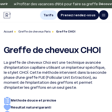
Profiter des vacances d’été pour faire sa greffe
ir
Découvrir
Tarifs
Prenez rendez-vous
Avis et
Accueil
Greffe de cheveux Paris
Greffe CHOI
Résultats
Greffe de
Greffe de cheveux CHOI
cheveux
Greffe
La greffe de cheveux Choi est une technique avancée
de barbe
d’implantation capillaire utilisant un implanteur spécifique,
le stylet CHOÏ. Cette méthode intervient dans la seconde
Greffe
phase d’une greffe FUE (Follicular Unit Extraction), au
de sourcils
moment de l’implantation des greffons et permet
d’implanter les greffons en un seul geste.
Traitements
Méthode douce et précise
À propos
Résultat naturel garanti
Nos centres