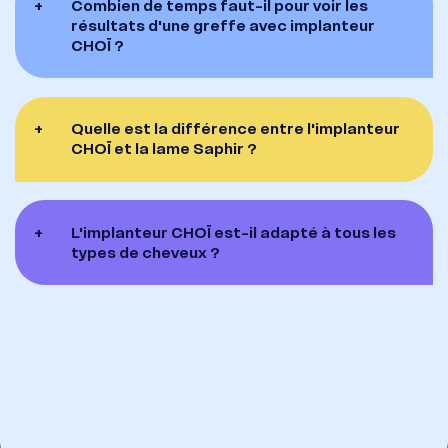
+
Combien de temps faut-il pour voir les
résultats d'une greffe avec implanteur
CHOÏ ?
+
Quelle est la différence entre l'implanteur
CHOÏ et la lame Saphir ?
+
L'implanteur CHOÏ est-il adapté à tous les
types de cheveux ?
Essentiel