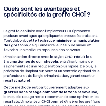
Quels sont les avantages et
spécificités de la greffe CHOÏ ?
La greffe capillaire avec l’implanteur CHOÏ présente
plusieurs avantages qui expliquent son succès croissant.
Tout d’abord, cette technique
minimise la manipulation
des greffons
, ce qui améliore leur taux de survie et
favorise une meilleure repousse des cheveux.
Whatsapp
Racine Carrée Paris
L’implantation directe avec le stylet CHOÏ
réduit les
traumatismes du cuir chevelu
, entraînant moins de
Whatsapp
saignements et une récupération plus rapide. De plus, la
Racine Carrée Lyon
précision de l’implanteur permet un contrôle optimal de la
profondeur et de l’angle d’implantation, garantissant un
Whatsapp
résultat naturel.
Racine Carrée Marseille
Cette méthode est particulièrement adaptée aux
greffes sans rasage complet de la zone receveuse
,
bien que le rasage reste recommandé pour optimiser les
résultats. L’implanteur CHOÏ permet d’insérer les greffons