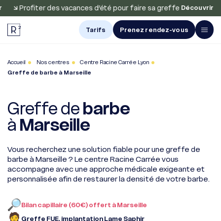
Profiter des vacances d’été pour faire sa greffe
Pro
Découvrir
Tarifs
Prenez rendez-vous
Avis et
Accueil
Nos centres
Centre Racine Carrée Lyon
Résultats
Greffe de barbe à Marseille
Greffe de
cheveux
Greffe de
barbe
à
Marseille
Greffe
de barbe
Vous recherchez une solution fiable pour une greffe de
Greffe
barbe à Marseille ? Le centre Racine Carrée vous
de sourcils
accompagne avec une approche médicale exigeante et
personnalisée afin de restaurer la densité de votre barbe.
Traitements
À propos
Bilan capillaire (60€) offert à Marseille
Nos centres
Greffe FUE, implantation Lame Saphir