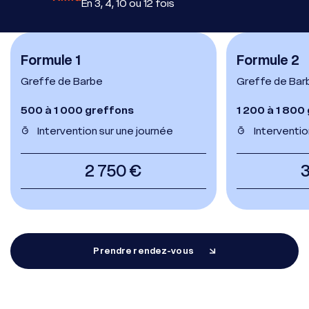
En 3, 4, 10 ou 12 fois
Formule 1
Formule 2
Greffe de Barbe
Greffe de Bar
500 à 1 000 greffons
1 200 à 1 800
Intervention sur une journée
Interventio
2 750 €
Prendre rendez-vous