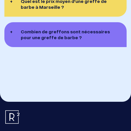
+
Quel est le prix moyen d’une greffe de
barbe à Marseille ?
+
Combien de greffons sont nécessaires
pour une greffe de barbe ?
Essentiel
Ces cookies sont nécessaires au bon fonctionnement du site.
Ils ne peuvent pas être désactivés.
Mesure d’audience
Ces cookies nous permettent de mesurer le nombre de visites, de visiteurs
et les sources du trafic sur notre site (contenu des parcours, etc.), d’établir des