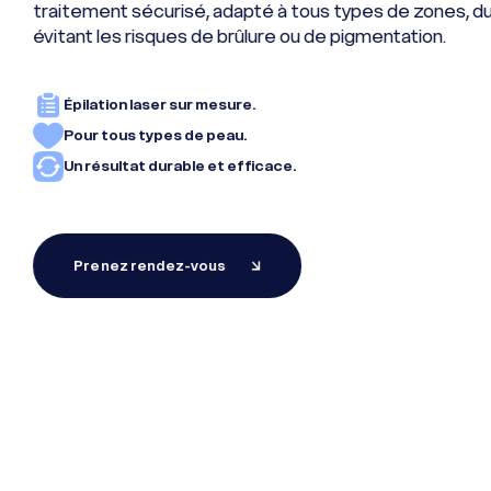
traitement sécurisé, adapté à tous types de zones, du
viking ? Une certitude : on va
méticuleusement pour un
cheveux passagères ou
: façonnez le regard 
Paris Levallois
Lyon
vous rendre barbu !
regard plein de confiance
freiner une alopécie
correspond
évitant les risques de brûlure ou de pigmentation.
Épilation laser sur mesure.
Pour tous types de peau.
Un résultat durable et efficace.
Prenez rendez-vous