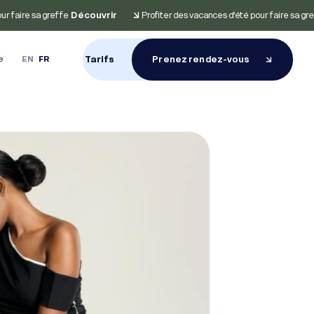
r faire sa greffe
Profiter des vacances d’été pour faire sa gref
Découvrir
Tarifs
ne
EN
FR
Prenez rendez-vous
hérapie
Greffe de cheveux à
Épilation Laser
Paris
Notre lasériste s’occupe des poils
et des cheveux que vous ne
s combinés de
À Paris, la plus haute qualité de
désirez pas
longueurs d’ondes sur
greffe, enfin accessible.
u cuir chevelu
gmentation
Greffe de cheveux à
Lyon
édicaux
es qui simulent la
Racine Carrée débarque à Lyon
 cheveux
pour vos projets capillaires.