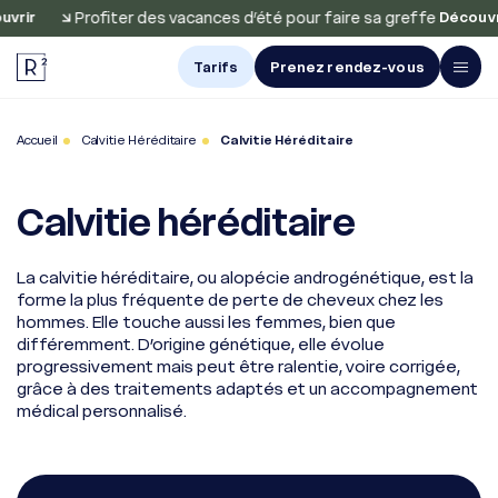
Profiter des vacances d’été pour faire sa greffe
rir
Découvrir
Tarifs
Prenez rendez-vous
Avis et
Accueil
Calvitie Héréditaire
Calvitie Héréditaire
Résultats
Greffe de
Calvitie héréditaire
cheveux
Greffe
La calvitie héréditaire, ou alopécie androgénétique, est la
de barbe
forme la plus fréquente de perte de cheveux chez les
hommes. Elle touche aussi les femmes, bien que
Greffe
différemment. D’origine génétique, elle évolue
de sourcils
progressivement mais peut être ralentie, voire corrigée,
grâce à des traitements adaptés et un accompagnement
Traitements
médical personnalisé.
À propos
Nos centres